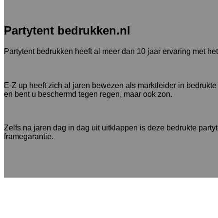
Partytent bedrukken.nl
Partytent bedrukken heeft al meer dan 10 jaar ervaring met he
E-Z up heeft zich al jaren bewezen als marktleider in bedruk
en bent u beschermd tegen regen, maar ook zon.
Zelfs na jaren dag in dag uit uitklappen is deze bedrukte party
framegarantie.