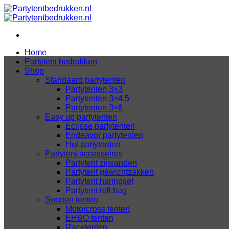
Ga
naar
inhoud
Home
Partytent bedrukken
Shop
Standaard partytenten
Partytenten 3×3
Partytenten 3×4,5
Partytenten 3×6
Easy up partytenten
Eclipse partytenten
Endeavor partytenten
Hut partytenten
Partytent accessoires
Partytent zijwanden
Partytent gewichtzakken
Partytent haringset
Partytent roll bag
Soorten tenten
Motorcross tenten
EHBO tenten
Racetenten