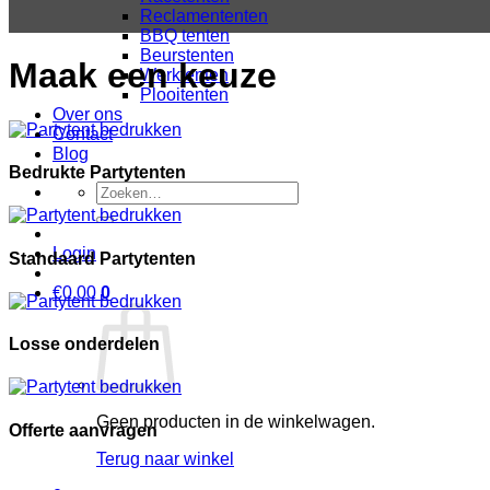
Reclamententen
BBQ tenten
Beurstenten
Maak een keuze
Werktenten
Plooitenten
Over ons
Contact
Blog
Bedrukte Partytenten
Zoeken
naar:
Login
Standaard Partytenten
€
0.00
0
Losse onderdelen
Geen producten in de winkelwagen.
Offerte aanvragen
Terug naar winkel