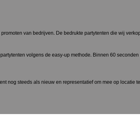
t promoten van bedrijven. De bedrukte partytenten die wij verko
te partytenten volgens de easy-up methode. Binnen 60 seconden 
tent nog steeds als nieuw en representatief om mee op locatie te 