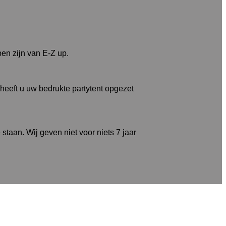
pen zijn van E-Z up.
heeft u uw bedrukte partytent opgezet
staan. Wij geven niet voor niets 7 jaar